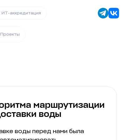
ИТ-аккредитация
Проекты
горитма маршрутизации
доставки воды
авке воды перед нами была
 автоматизировать