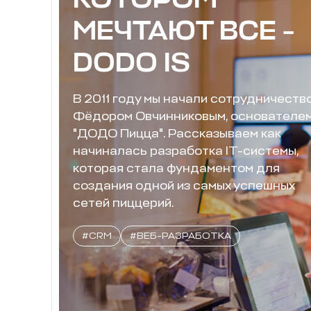
КОТОРОМ
МЕЧТАЮТ ВСЕ -
DODO IS
В 2011 году мы начали сотрудничеств
Фёдором Овчинниковым, основателе
"ДОДО Пицца". Рассказываем как
начиналась разработка IT-системы,
которая стала фундаментом для
создания одной из самых успешных
сетей пиццерий.
#CRM
#ВЕБ-РАЗРАБОТКА