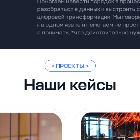
Помогаем навести порядок в процес
разобраться в данных и выстроить 
цифровой трансформации. Мы говор
на одном языке и помогаем не прост
а понимать, *что действительно нуж
< ПРОЕКТЫ >
Наши кейсы