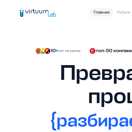
Главная
Услуги
10+
топ-50 компан
лет на рынке
Превра
про
{разбирае