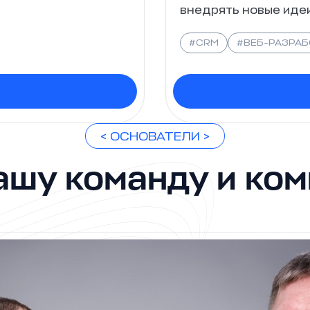
внедрять новые идеи
#CRM
#ВЕБ-РАЗРА
< ОСНОВАТЕЛИ >
ашу команду и ко