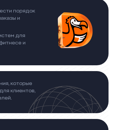
ести порядок
заказы и
истем для
 фитнесе и
ия, которые
для клиентов,
елей.