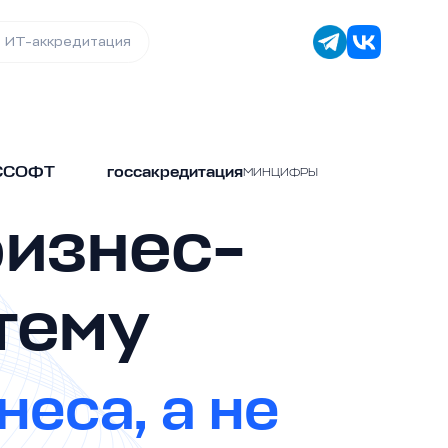
ИТ-аккредитация
УССОФТ
госсакредитация
МИНЦИФРЫ
бизнес-
тему
неса, а не