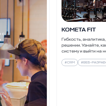
KOMETA FIT
о с
Гибкость, аналитика
м
решении. Узнайте, к
систему и выйти на н
#CRM
#ВЕБ-РАЗРА