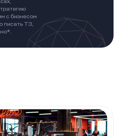
сах,
стратегию
им с бизнесом
о писать ТЗ,
но*.