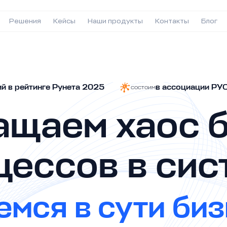
Решения
Кейсы
Наши продукты
Контакты
Блог
ий
в рейтинге Рунета 2025
в ассоциации Р
состоим
щаем хаос 
цессов в сис
мся в сути биз